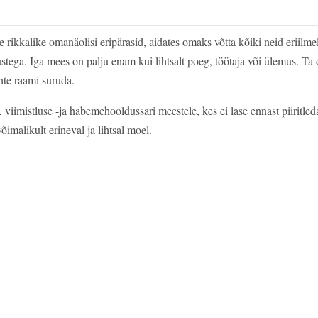
alike omanäolisi eripärasid, aidates omaks võtta kõiki neid eriilmelis
tlustega. Iga mees on palju enam kui lihtsalt poeg, töötaja või ülemus. T
ühte raami suruda.
istluse -ja habemehooldussari meestele, kes ei lase ennast piiritled
imalikult erineval ja lihtsal moel.