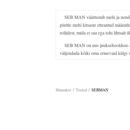
SEB MAN väärtustab mehi ja nende rikk
piiritle mehi kitsaste etteantud määra
rollidest, mida ei saa ega tohi lihtsalt 
SEB MAN on uus juuksehoolduse-, viim
väljendada kõiki oma erinevaid külgi võ
/
/
Hinnakiri
Tooted
SEBMAN