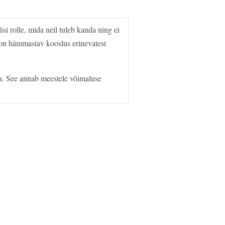
i rolle, mida neil tuleb kanda ning ei
a on hämmastav kooslus erinevatest
a. See annab meestele võimaluse