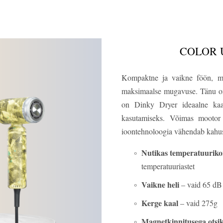
COLOR U
Kompaktne ja vaikne föön, mi
maksimaalse mugavuse. Tänu oma
on Dinky Dryer ideaalne kaasl
kasutamiseks. Võimas mootor 
ioontehnoloogia vähendab kahusus
Nutikas temperatuuriko
temperatuuriastet
Vaikne heli
– vaid 65 dB
Kerge kaal
– vaid 275g
Magnetkinnitusega otsi