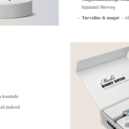
hajutatud õhuvoog
Turvaline & mugav
– ALC
a kasutada
vad juuksed