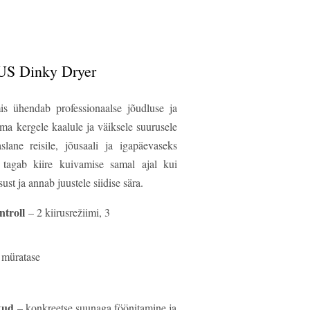
S Dinky Dryer
s ühendab professionaalse jõudluse ja
 kergele kaalule ja väiksele suurusele
ane reisile, jõusaali ja igapäevaseks
tagab kiire kuivamise samal ajal kui
t ja annab juustele siidise sära.
ntroll
– 2 kiirusrežiimi, 3
 müratase
kud
– konkreetse suunaga föönitamine ja