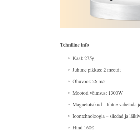
Tehniline info
Kaal: 275g
Juhtme pikkus: 2 meetrit
Õhuvool: 26 m/s
Mootori võimsus: 1300W
Magnetotsikud – lihtne vahetada j
Ioontehnoloogia – siledad ja läiki
Hind 160€